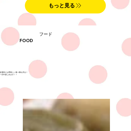
もっと見る
フード
FOOD
会場内には美味しい食べ物も沢山！
​一日中楽しめます！！