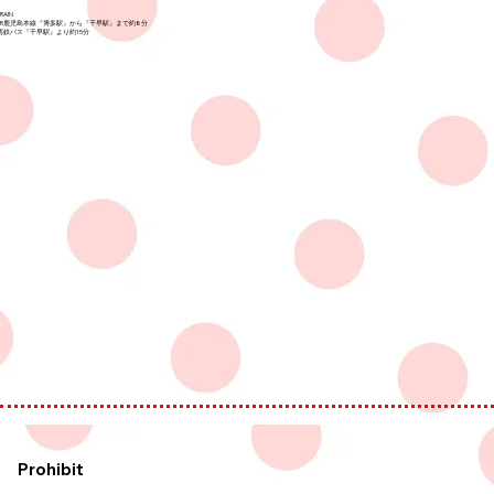
TRAIN
JR鹿児島本線『博多駅』から『千早駅』まで約8分
​西鉄バス『千早駅』より約15分
Prohibit