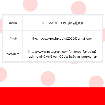
THE MADE EXPO 実行委員会
事務局
the.made.expo.fukuoka2026@gmail.com
メール
https://www.instagram.com/tm.expo_fukuoka?
Instagram
igsh=dmN0MnBwem00aWZp&utm_source=qr