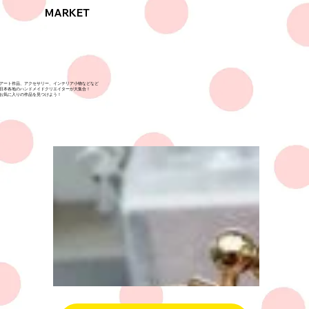
MARKET
アート作品、アクセサリー、インテリア小物などなど
日本各地のハンドメイドクリエイターが大集合！
​お気に入りの作品を見つけよう！