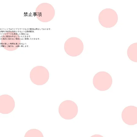
禁止事項
当イベントではライブコマースなどの配信は禁止しております。
会場内で転売を目的とするような動画配信、
ライブコマースを発見した場合には、
ただちに配信を中止していただきます。
また指示に従わない場合にはご退場いただきます。
皆様が楽しい時間を過ごせるよう
​ご理解とご協力を、お願い致します。