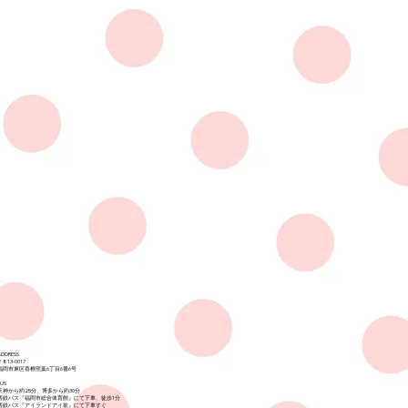
ADDRESS
​〒813-0017
福岡市東区香椎照葉6丁目6番6号
BUS
天神から約25分、博多から約30分
西鉄バス『福岡市総合体育館』にて下車、徒歩1分
西鉄バス『アイランドアイ前』にて下車すぐ